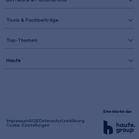
Tools & Fachbeiträge
Top-Themen
Haufe
(öffnet
Impressum
AGB
Datenschutzerklärung
in
Cookie-Einstellungen
einem
neuen
Tab)