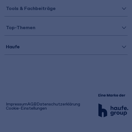
Tools & Fachbeiträge
Top-Themen
Haufe
(öffnet
Impressum
AGB
Datenschutzerklärung
in
Cookie-Einstellungen
einem
neuen
Tab)