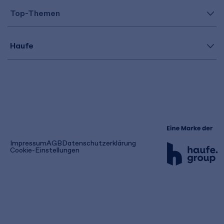
Top-Themen
Haufe
(öffnet
Impressum
AGB
Datenschutzerklärung
in
Cookie-Einstellungen
einem
neuen
Tab)