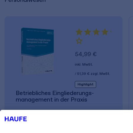
54,99 €
inkl. MwSt.
51,39 €
zzgl. MwSt.
Highlight
Betriebliches Eingliederungs­
management in der Praxis