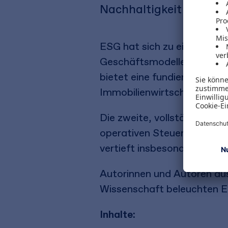
Nachhaltigkeit in der 
ESG hat sich zu einem str
Geschäftsmodelle, Regulie
bietet eine fundierte und 
Immobilienwirtschaft.
Die zweite, vollständig üb
operativen Steuerungsinst
vertieft insbesondere Biodi
Autorinnen und Autoren au
Wissenschaft beleuchten E
Inhalte: