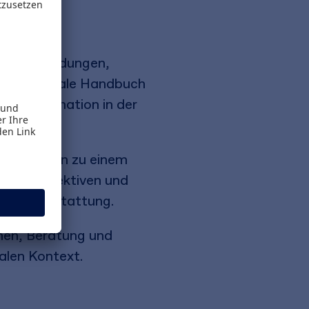
nsentscheidungen,
nternationale Handbuch
-Transformation in der
rungsrahmen zu einem
che Perspektiven und
berichterstattung.
men, Beratung und
alen Kontext.