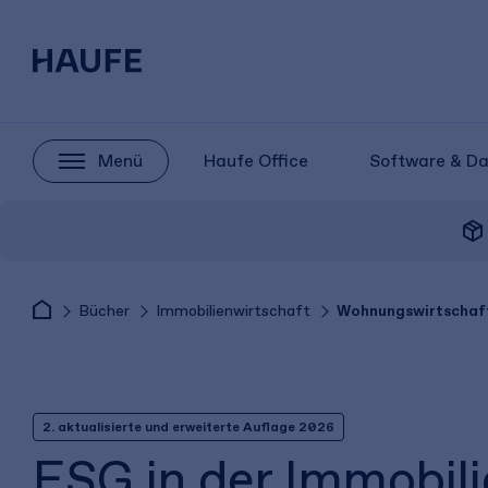
Menü
Haufe Office
Software & D
package_2
Bücher
Immobilienwirtschaft
Wohnungswirtschaf
2. aktualisierte und erweiterte Auflage 2026
ESG in der Immobili