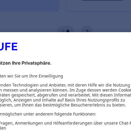
ionen
eber