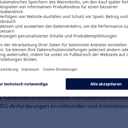
Immobilienbranche
ukturprägenden Steuerungsrahmen für Investitio
rung und Risikomanagement entwickelt. Dieses i
praxisorientierte Auseinandersetzung mit der ESG
erarbeitete Auflage zeigt, wie ESG vom Orientie
rument wurde. Sie wurde erweitert um geografis
versität, Kreislaufwirtschaft und Nachhaltigkeits
s führenden internationalen Immobilienunterneh
SG-Anforderungen im nationalen und internation