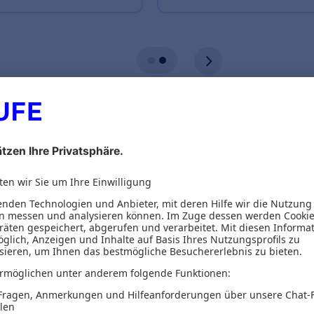
ionen
eber
Inhaltsverzeichnis
alisierung