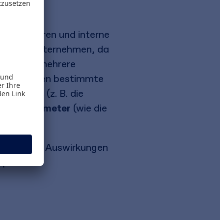
enstrukturen und interne
ruck
in Unternehmen, da
erung hat mehrere
ie betreffen bestimmte
gsprozess
(z. B. die
ungsparameter
(wie die
erbundenen Auswirkungen
spiele
.