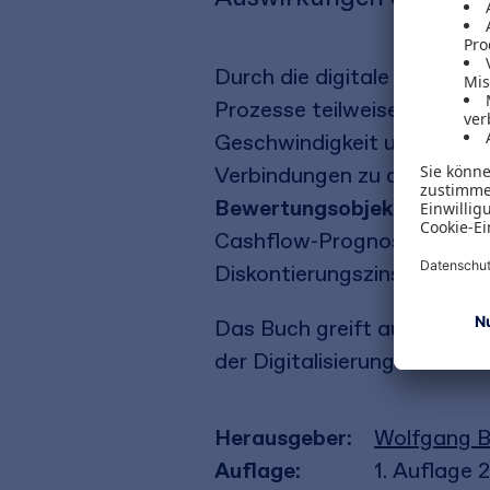
Durch die digitale Transfo
Prozesse teilweise massiv. 
Geschwindigkeit und Grad d
Verbindungen zu den Objek
Bewertungsobjekte
(insbe
Cashflow-Prognose und Ris
Diskontierungszinssätze).
Das Buch greift aus theore
der Digitalisierung auf und
Herausgeber:
Wolfgang B
Auflage:
1. Auflage 