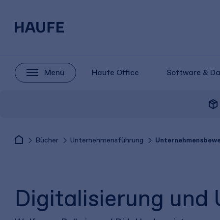
Menü
Haufe Office
Software & D
package_2
Bücher
Unternehmensführung
Unternehmensbewe
Digitalisierung un