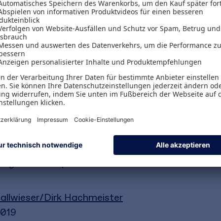
rmation verändern sich Geschäftsmodelle, Branch
Die Digitalisierung erzeugt hohen
Veränderungsd
er Vernetzung exponentiell ansteigen. Digitalisi
ten und Kalkülen der Unternehmensbewertung. S
sondere die Plattform-Ökonomie), den
Bewertun
ikoanalyse) und die Gewinnung wichtiger
Bewert
tischer und praktischer Perspektive die damit v
 zeigt deren Implikationen anhand
zahlreicher Bei
allwieser/Dirk Hachmeister
2019