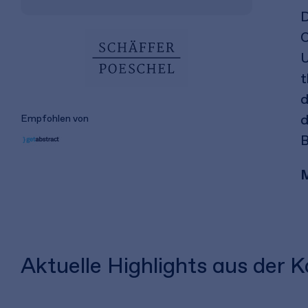
D
O
U
t
d
d
Empfohlen von
B
M
Aktuelle Highlights aus der