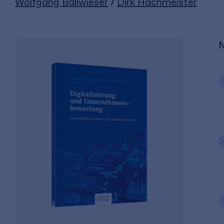
Wolfgang Ballwieser
/
Dirk Hachmeister
N