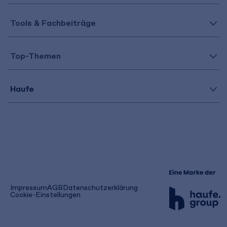
Tools & Fachbeiträge
Top-Themen
Haufe
(öffnet
Impressum
AGB
Datenschutzerklärung
in
Cookie-Einstellungen
einem
neuen
Tab)