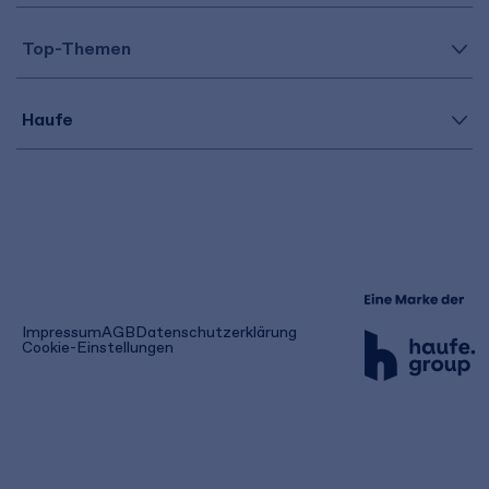
Top-Themen
Haufe
(öffnet
Impressum
AGB
Datenschutzerklärung
in
Cookie-Einstellungen
einem
neuen
Tab)