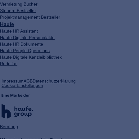
Vermietung Bücher
Steuern Bestseller
Projektmanagement Bestseller
Haufe
Haufe HR Assistant
Haufe Digitale Personalakte
Haufe HR Dokumente
Haufe People Operations
Haufe Digitale Kanzleibibliothek
Rudolf.ai
(öffnet
Impressum
AGB
Datenschutzerklärung
in
Cookie-Einstellungen
einem
neuen
Tab)
Beratung