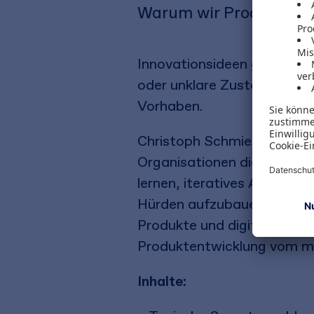
Warum wir Produktent
Innovationsideen geraten h
oder unklare Zuständigkeit
Vorhaben.
Christoph Schmiedinger zei
Organisationen die Innovati
lernen, iteratives Arbeiten
Hürden aufzubauen. Die Pri
Produkte und digitale Lösu
Produktentwicklung vom m
Inhalte: