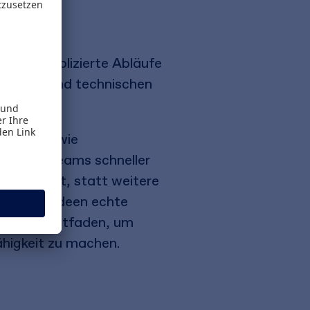
esse, komplizierte Abläufe
igitalen und technischen
sind und wie
iplinäre Teams schneller
me schafft, statt weitere
, wo aus Ideen echte
r Praxisleitfaden, um
higkeit zu machen.