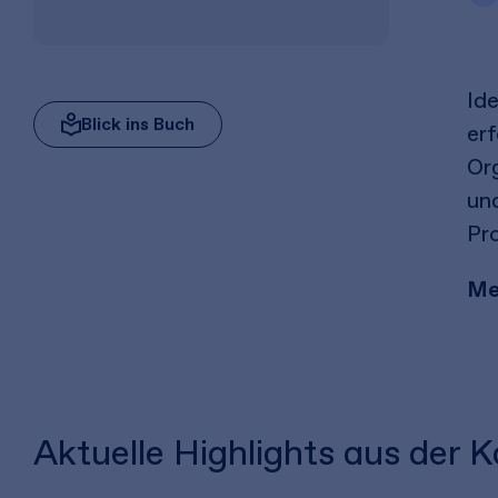
Id
Blick ins Buch
erf
Or
un
Pro
Me
Aktuelle Highlights aus der