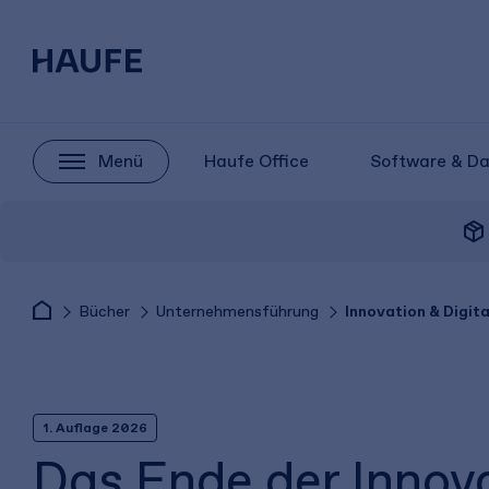
Menü
Haufe Office
Software & D
package_2
Bücher
Unternehmensführung
Innovation & Digita
1. Auflage 2026
Das Ende der Innov