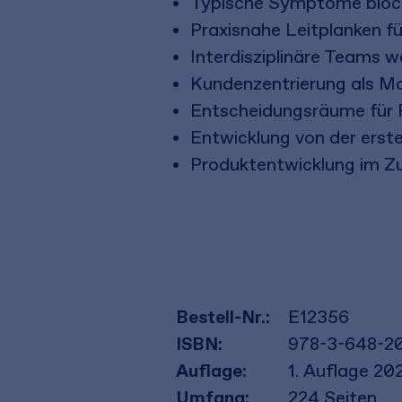
Typische Symptome block
Praxisnahe Leitplanken f
Interdisziplinäre Teams w
Kundenzentrierung als M
Entscheidungsräume für 
Entwicklung von der erst
Produktentwicklung im Z
Bestell-Nr.:
E12356
ISBN:
978-3-648-2
Auflage:
1. Auflage 20
Umfang:
224
Seiten