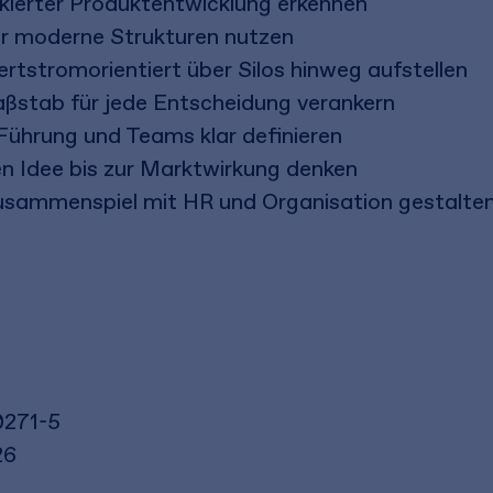
ierter Produktentwicklung erkennen
ür moderne Strukturen nutzen
ertstromorientiert über Silos hinweg aufstellen
aßstab für jede Entscheidung verankern
Führung und Teams klar definieren
en Idee bis zur Marktwirkung denken
usammenspiel mit HR und Organisation gestalte
0271-5
26