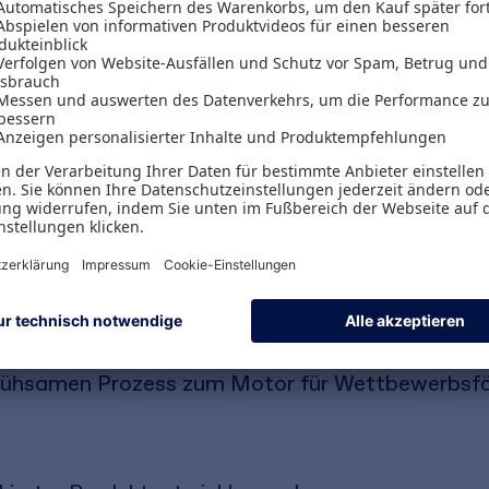
wicklung neu denken müssen
äufig ins Stocken, weil langwierige Freigabeproz
en die Produktentwicklung bremsen, gerade bei d
gt, warum Tempo und Struktur kein Widerspruch 
onsblockade auflösen. Sie erfahren, wie interdisz
 wirkt und Führung Klarheit und Entscheidungsräu
nzipien gelten branchenübergreifend überall dort
ngen entstehen sollen. Das Buch ist ein kompakte
ühsamen Prozess zum Motor für Wettbewerbsfä