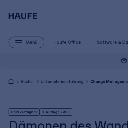
Menü
Haufe Office
Software & D
package_2
Bücher
Unternehmensführung
Change Manageme
Bald verfügbar
1. Auflage 2026
Dämonen des Wand