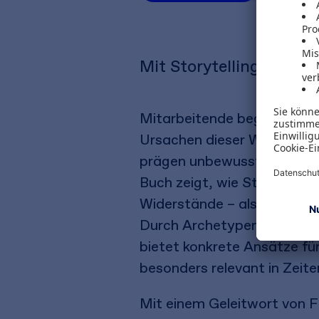
Mit Storytelling Dämo
Mitarbeitende begegnen Ver
Ursachen dieser Widerständ
prägen unbewusste »Geschi
Buch zeigt, wie Storytelli
Widerstände – als »Dämone
Durch Archetypen werden H
bietet konkrete Ansätze fü
besonders relevant in Zeite
Mit einem Geleitwort von Fr