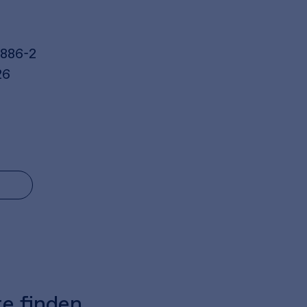
6886-2
26
te finden