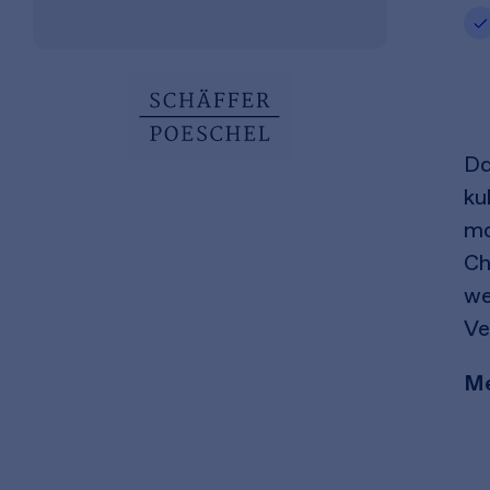
Da
ku
ma
Ch
we
Ve
Me