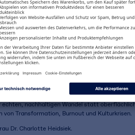
nen bändigen
änderungen oft mit Widerstand. Häufig fehlt ein
e und ein Lernprozess, um die Veränderungsfähig
chten« in den Köpfen der Beschäftigten ablehn
ng und organisationspädagogische Methoden helfen
n« metaphorisch beschrieben – sichtbar zu mach
indernisse und psychologische Phänomene im Ch
r echten, nachhaltigen Wandel statt oberflächlic
n von Transformation, Burnout und Kulturkrisen.
au Dr. Charlotte Heidsiek.