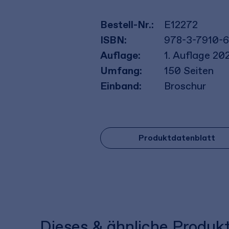
Bestell-Nr.:
E12272
ISBN:
978-3-7910-
Auflage:
1. Auflage 20
Umfang:
150
Seiten
Einband:
Broschur
Produktdatenblatt
Dieses & ähnliche Produk