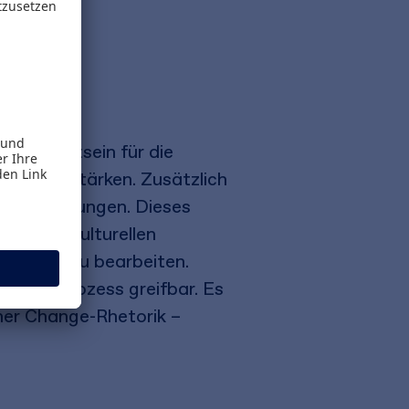
 Bewusstsein für die
keit zu stärken. Zusätzlich
ende Haltungen. Dieses
, diese kulturellen
en und zu bearbeiten.
ange-Prozess greifbar. Es
her Change-Rhetorik –