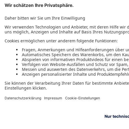
11.05.2017
„Für den groben Überblick sehr gut und leicht
verständlich“
Weitere Kundenstimmen lesen
Aktuelle Highlights aus der Kategorie
Immobilienwirtschaft
59,99 €
inkl. MwSt.
56,07 €
zzgl. MwSt.