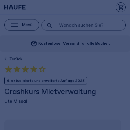
Menü
package_2
Kostenloser Versand für alle Bücher.
Zurück
6. aktualisierte und erweiterte Auflage 2025
Crashkurs Mietverwaltung
Ute Missal