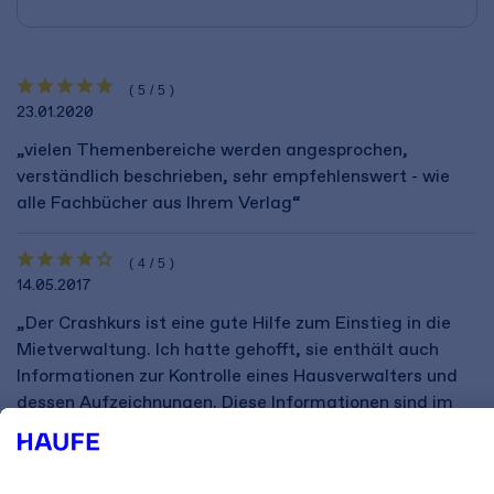
(5/5)
23.01.2020
„vielen Themenbereiche werden angesprochen,
verständlich beschrieben, sehr empfehlenswert - wie
alle Fachbücher aus Ihrem Verlag“
(4/5)
14.05.2017
„Der Crashkurs ist eine gute Hilfe zum Einstieg in die
Mietverwaltung. Ich hatte gehofft, sie enthält auch
Informationen zur Kontrolle eines Hausverwalters und
dessen Aufzeichnungen. Diese Informationen sind im
Crashkurs leider nicht enthalten.“
(4/5)