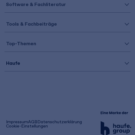
Software & Fachliteratur
Tools & Fachbeiträge
Top-Themen
Haufe
(öffnet
Impressum
AGB
Datenschutzerklärung
in
Cookie-Einstellungen
einem
neuen