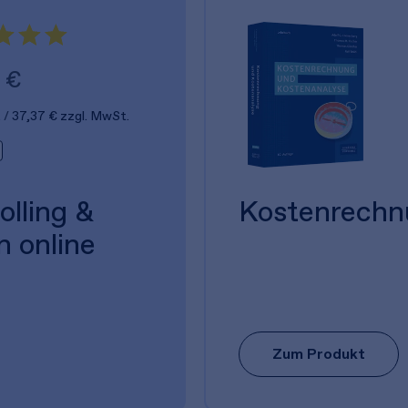
 €
.
37,37 €
zzgl. MwSt.
olling &
Kostenrechn
n online
Zum Produkt