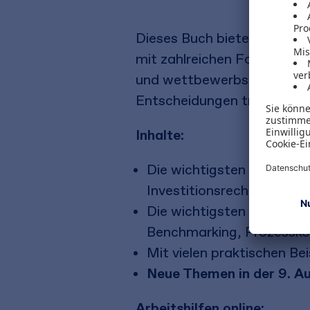
Dieses Buch bietet Ihnen a
mit zahlreichen Formeln und
und wettbewerbsfähig zu bl
Entscheidungen treffen und 
Inhalte:
Die wichtigsten Instrumen
Investitionsrechnung, Liq
Die wichtigsten Instrumen
Benchmarking, Prozessk
Mit vielen praktischen Be
Neue Themen in der 9. Au
Arbeitshilfen online: