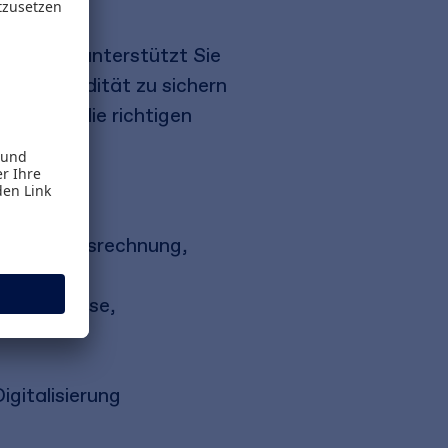
rung. Es unterstützt Sie
die Liquidität zu sichern
nen Sie die richtigen
ungsbeitragsrechnung,
folioanalyse,
gitalisierung