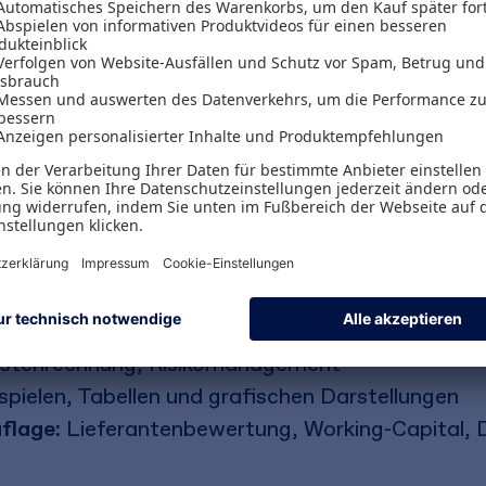
lle wichtigen Instrumente zur Unternehmenssteue
 Rechnern dabei, Ihre Rentabilität zu verbessern, 
eiben. Denn nur mit zuverlässigen Grundlagen kön
auf Erfolgskurs bleiben.
te des operativen Controllings - wie z. B. Deck
uiditätsplanung, Berichte, Kennzahlen
te des strategischen Controllings - wie z. B. Port
ostenrechnung, Risikomanagement
ispielen, Tabellen und grafischen Darstellungen
flage:
Lieferantenbewertung, Working-Capital, Di