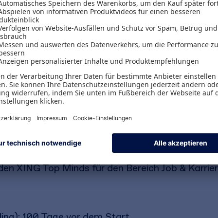
ehmens gelten andere Regeln und es ist wichtig, 
uf, wie Sie erfolgreich ins C-Level ein-, um- ode
rin werden. Ihr Buch bietet Insiderwissen, das Sie
nhand realer Fallgeschichten erhalten Sie einen Ei
eraus, warum Sie Chef bzw. Chefin sein wollen un
r auch ungeschminkt, was Sie in Sachen Politik, S
rwarten könnte: Politik im Unternehmen, Machts
geln, Hidden Agendas oder Selbstinszenierung. Le
reagieren müssen.
en XING Top Minds für den Bereich Job & Karrier
ing): 100 Tage vor dem Start