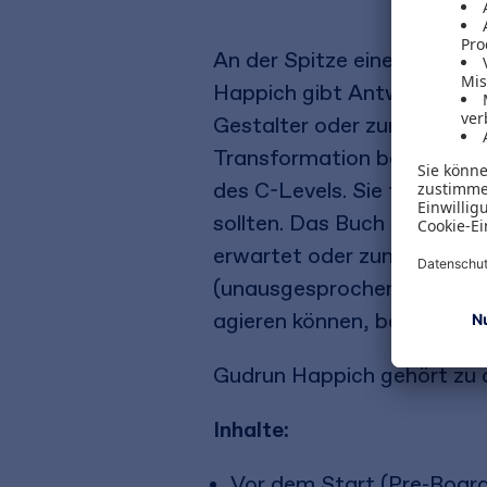
An der Spitze eines Untern
Happich gibt Antworten dara
Gestalter oder zur Gestalte
Transformation begleitet. A
des C-Levels. Sie finden h
sollten. Das Buch zeigt abe
erwartet oder zumindest e
(unausgesprochene) Spielre
agieren können, bevor Sie 
Gudrun Happich gehört zu d
Inhalte:
Vor dem Start (Pre-Board