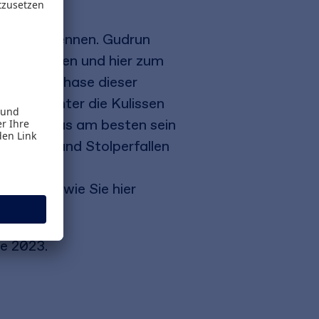
diese zu kennen. Gudrun
r aufsteigen und hier zum
 in jeder Phase dieser
nblick hinter die Kulissen
d wo Sie das am besten sein
pielchen und Stolperfallen
pielchen,
sen Sie, wie Sie hier
e 2023.