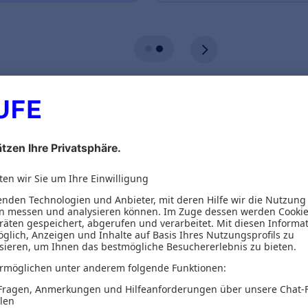
ionen
Inhaltsverzeichnis
den Aufstieg ins Topmanagement