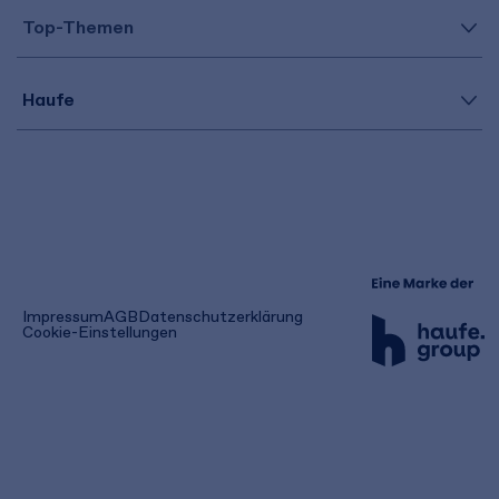
Top-Themen
Haufe
(öffnet
Impressum
AGB
Datenschutzerklärung
in
Cookie-Einstellungen
einem
neuen
Tab)