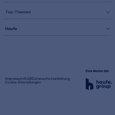
Top-Themen
Haufe
(öffnet
Impressum
AGB
Datenschutzerklärung
in
Cookie-Einstellungen
einem
neuen
Tab)