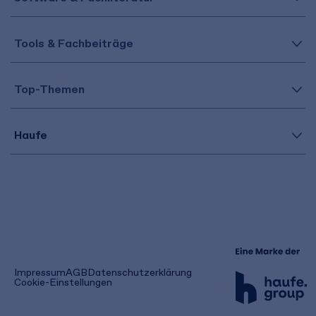
Tools & Fachbeiträge
Top-Themen
Haufe
(öffnet
Impressum
AGB
Datenschutzerklärung
in
Cookie-Einstellungen
einem
neuen
Tab)