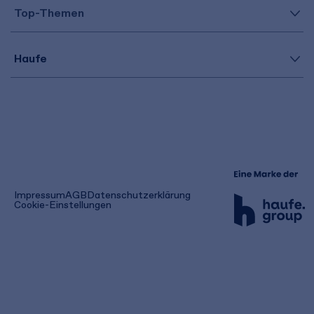
Top-Themen
Haufe
(öffnet
Impressum
AGB
Datenschutzerklärung
in
Cookie-Einstellungen
einem
neuen
Tab)