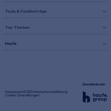
Tools & Fachbeiträge
Top-Themen
Haufe
(öffnet
Impressum
AGB
Datenschutzerklärung
in
Cookie-Einstellungen
einem
neuen
Tab)