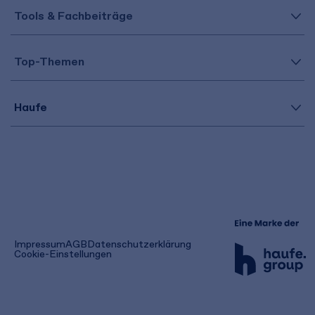
Tools & Fachbeiträge
Top-Themen
Haufe
(öffnet
Impressum
AGB
Datenschutzerklärung
in
Cookie-Einstellungen
einem
neuen
Tab)