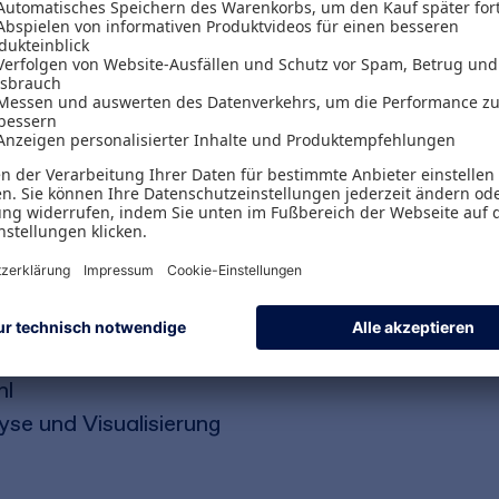
gen der Web-Analyse und optimieren Ihre digitale
praxiserprobten Methoden. Schritt für Schritt set
en die technischen Möglichkeiten zur Zielerreich
sieren die gewonnenen Daten ansprechend in Ihre
hnen zusätzlich neue Impulse für maximalen Soci
eb-Analyse für besseres Marketing und Kommuni
s und Technologien
wie Methoden und Metriken
hl
yse und Visualisierung
h