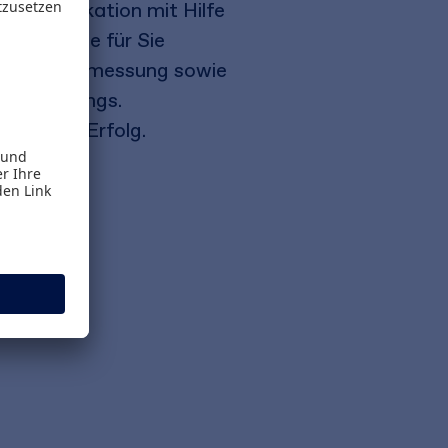
 Kommunikation mit Hilfe
zen Sie die für Sie
ung, Erfolgsmessung sowie
n Reportings.
al-Media-Erfolg.
kation