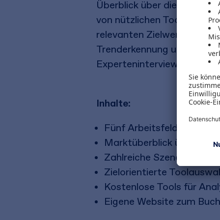
Überblick über die Grundla
von nützlichen Tools sowie 
relevanten Zielwerte, nutz
Trenderkennung und visuali
Experteninterviews geben I
Inhalte:
Fünf Arbeitsfelder der W
Marktüberblick über Tool
Zahlreiche Szenarien so
Zielorientierte Toolauswa
Kostenlose Tools für Anal
Eigene Website zum Buc