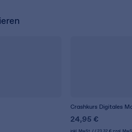
ieren
Crashkurs Digitales M
24,95 €
inkl. MwSt.
23,32 €
zzgl. MwS