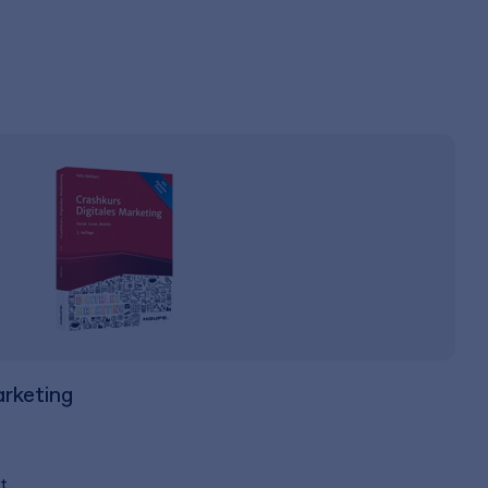
arketing
t.