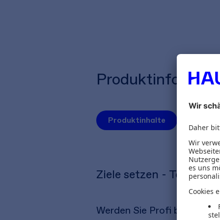
Produktinformat
Produktinhalte
Autoren
Ziele setzen - Tools fi
Werden Sie Profi beim Them