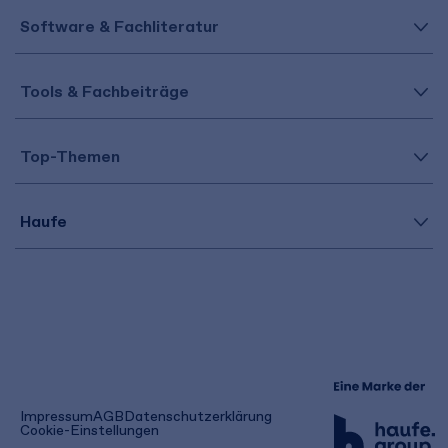
Software & Fachliteratur
Tools & Fachbeiträge
Top-Themen
Haufe
(öffnet
Impressum
AGB
Datenschutzerklärung
in
Cookie-Einstellungen
einem