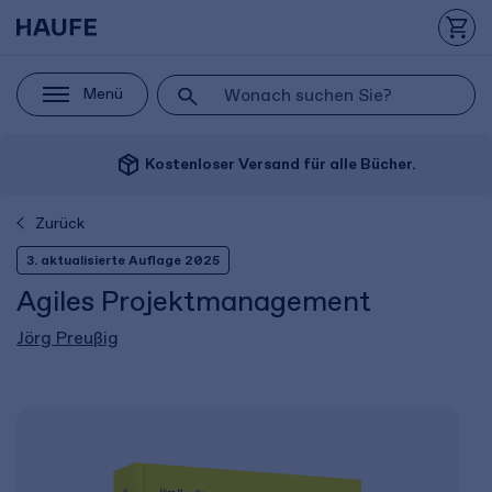
Menü
package_2
Kostenloser Versand für alle Bücher.
Zurück
3. aktualisierte Auflage 2025
Agiles Projektmanagement
Jörg Preußig