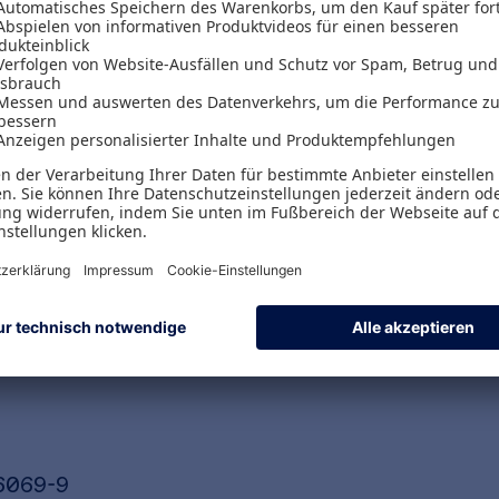
 die Autorin und Autoren in die Grundzüge der Ab
 Zusammenhänge des Verfahrensrechts transpare
zusätzliche Hinweise für die tägliche Arbeit sow
erstützt der Band Einsteiger und Einsteigerinnen
 der Praxis. Zusätzlich bietet er Übungsklausuren
hgehend aktualisiert unter Berücksichtigung alle
 BFH und der neuen BMF-Schreiben.
6069-9