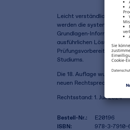
Leicht verständlich führen
werden die systematischen
Grundlagen-Informationen, 
ausführlichen Lösungen unt
Prüfungsvorbereitung und in
Studiums.
Die 18. Auflage wurde durc
neuen Rechtsprechung des
Rechtsstand: 1. Juli 2024
Bestell-Nr.:
E20196
ISBN:
978-3-7910-