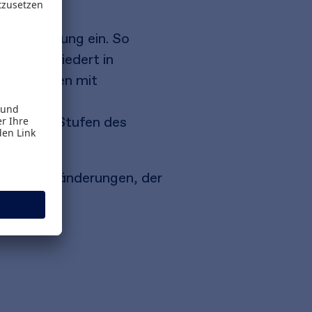
gabenordnung ein. So
nt. Gegliedert in
ie Aufgaben mit
 bei der
 für drei Stufen des
r Gesetzesänderungen, der