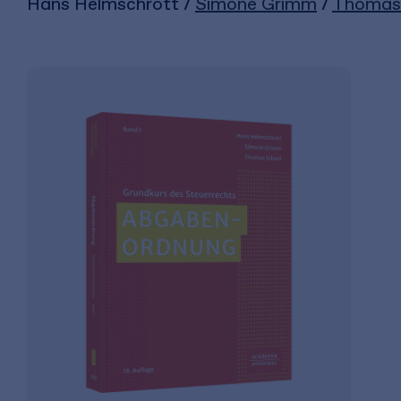
Hans Helmschrott /
Simone Grimm
/
Thomas 