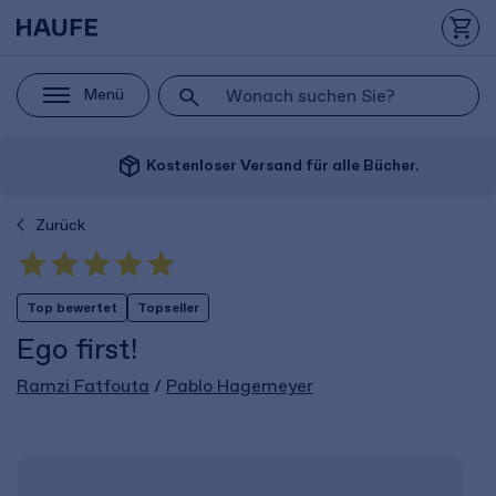
Menü
package_2
Kostenloser Versand für alle Bücher.
Zurück
Top bewertet
Topseller
Ego first!
Ramzi Fatfouta
/
Pablo Hagemeyer