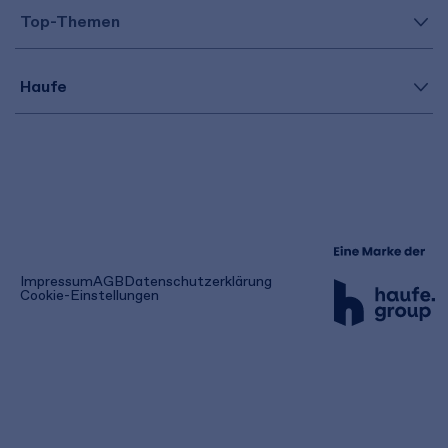
Top-Themen
Haufe
(öffnet
Impressum
AGB
Datenschutzerklärung
in
Cookie-Einstellungen
einem
neuen
Tab)