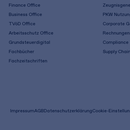
Finance Office
Zeugnisgene
Business Office
PKW Nutzung
TVöD Office
Corporate G
Arbeitsschutz Office
Rechnungen 
Grundsteuerdigital
Compliance
Fachbücher
Supply Chain
Fachzeitschriften
(öffnet
Impressum
AGB
Datenschutzerklärung
Cookie-Einstellu
in
einem
neuen
Tab)