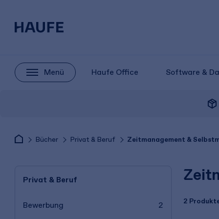
Menü
Haufe Office
Software & D
package_2
Bücher
Privat & Beruf
Zeitmanagement & Selbst
Zeit
Privat & Beruf
2 Produkt
Bewerbung
2