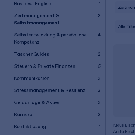
Business English
1
Zeitman
Zeitmanagement &
2
Selbstmanagement
Alle Filt
Selbstentwicklung & persönliche
4
Kompetenz
TaschenGuides
2
Steuern & Private Finanzen
5
Kommunikation
2
Stressmanagement & Resilienz
3
Geldanlage & Aktien
2
Karriere
2
Klaus Bisc
Konfliktlösung
1
Anita Bisc