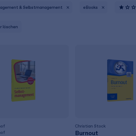
agement & Selbstmanagement
eBooks
er löschen
hof
Christian Stock
Burnout
hof