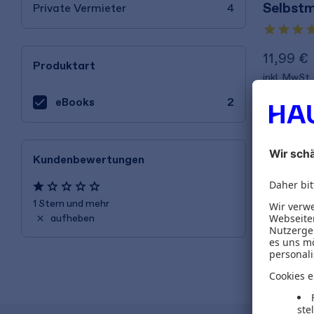
Selbst
Private Vermieter
4
11,99 €
Produktart
inkl. MwSt.
eBooks
2
Kundenbewertungen
1 Stern und mehr
aufheben