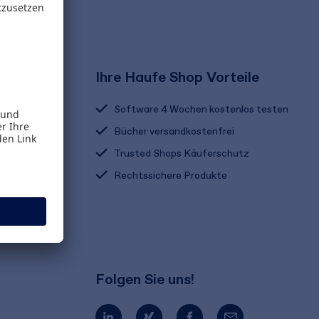
Ihre Haufe Shop Vorteile
Software 4 Wochen kostenlos testen
Bücher versandkostenfrei
Trusted Shops Käuferschutz
Rechtssichere Produkte
Folgen Sie uns!