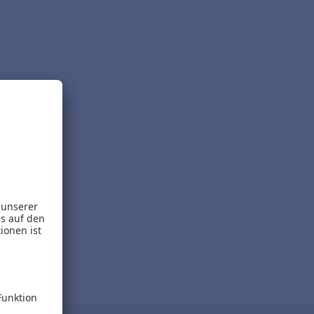
.
eladen