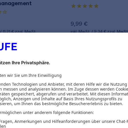
management
9,99 €
11,21 €
zzgl. MwSt.
inkl. MwSt.
9,34 €
zzgl. MwSt
2
von 2 Produkten g