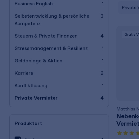
Business English
1
Private 
Selbstentwicklung & persönliche
3
Kompetenz
Gratis 
Steuern & Private Finanzen
4
Stressmanagement & Resilienz
1
Geldanlage & Aktien
1
Karriere
2
Konfliktlösung
1
Private Vermieter
4
Matthias N
Nebenk
Vermie
Produktart