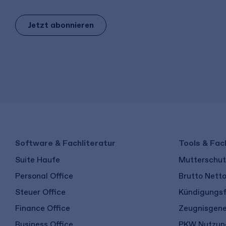
Jetzt abonnieren
Software & Fachliteratur
Tools & Fac
Suite Haufe
Mutterschutz
Personal Office
Brutto Nett
Steuer Office
Kündigungsf
Finance Office
Zeugnisgene
Business Office
PKW Nutzung