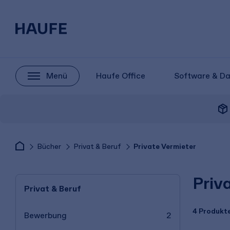
Menü
Haufe Office
Software & D
package_2
Bücher
Privat & Beruf
Private Vermieter
Priv
Privat & Beruf
4 Produkt
Bewerbung
2