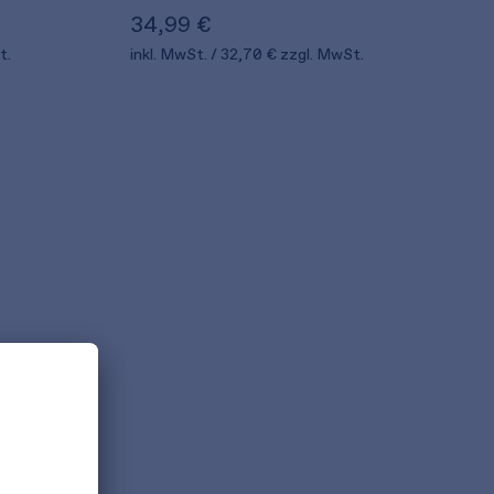
34,99 €
t.
inkl. MwSt.
32,70 €
zzgl. MwSt.