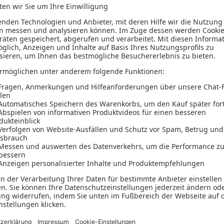
27,99 €
zzgl. MwSt.
4
von 4 Produkten g