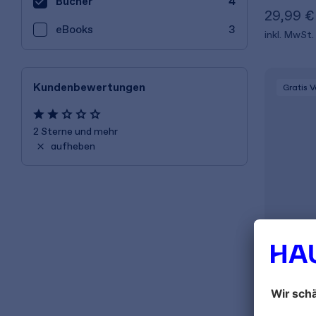
Bücher
4
29,99 €
eBooks
3
inkl. MwSt.
Kundenbewertungen
Gratis 
2 Sterne und mehr
aufheben
Matthias N
Die häu
Vermie