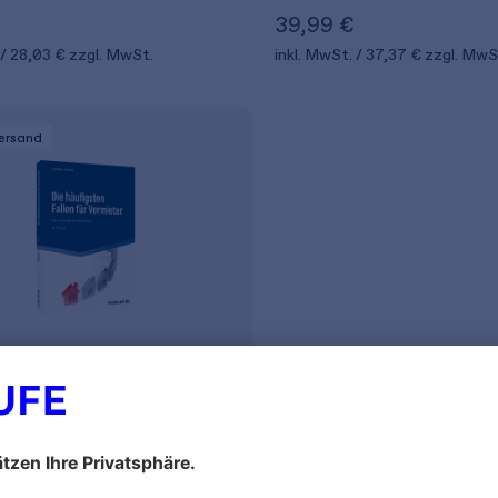
39,99 €
28,03 €
zzgl. MwSt.
inkl. MwSt.
37,37 €
zzgl. MwS
Versand
öllke
figsten Fallen für
ter