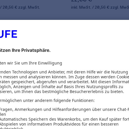
20,56 €
zzgl. MwSt.
inkl. MwSt.
20,56 €
zzgl. MwS
2
von 2 Produkten g