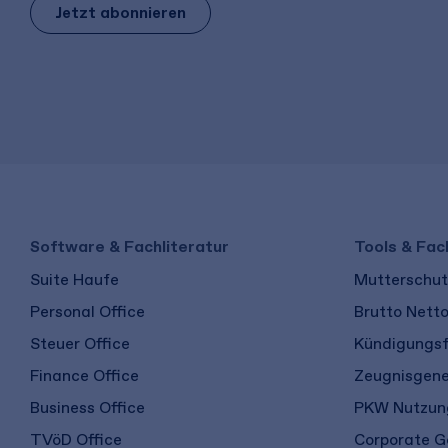
Jetzt abonnieren
Software & Fachliteratur
Tools & Fac
Suite Haufe
Mutterschutz
Personal Office
Brutto Nett
Steuer Office
Kündigungsf
Finance Office
Zeugnisgene
Business Office
PKW Nutzung
TVöD Office
Corporate G