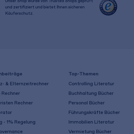
Unser Shop wurde von Trusted Shops geprüft
und zertifiziert und bietet Ihnen sicheren
Käuferschutz.
​ ​
hbeiträge
Top-Themen
- & Elternzeitrechner
Controlling Literatur
o Rechner
Buchhaltung Bücher
risten Rechner
Personal Bücher
rator
Führungskräfte Bücher
 - 1% Regelung
Immobilien Literatur
overnance
Vermietung Bücher