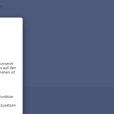
t.
eladen