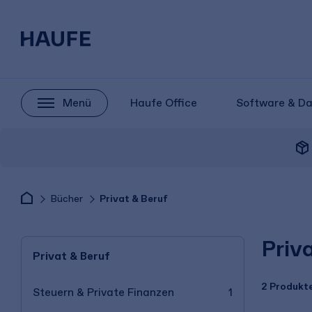
Menü
Haufe Office
Software & D
package_2
Bücher
Privat & Beruf
Priv
Privat & Beruf
2 Produkt
Steuern & Private Finanzen
1