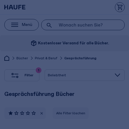
Menü
package_2
Kostenloser Versand für alle Bücher.
Bücher
Privat & Beruf
Gesprächsführung
1
Filter
Gesprächsführung Bücher
Alle Filter löschen