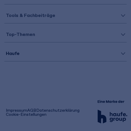
Tools & Fachbeiträge
Top-Themen
Haufe
(öffnet
Impressum
AGB
Datenschutzerklärung
in
Cookie-Einstellungen
einem
neuen
Tab)