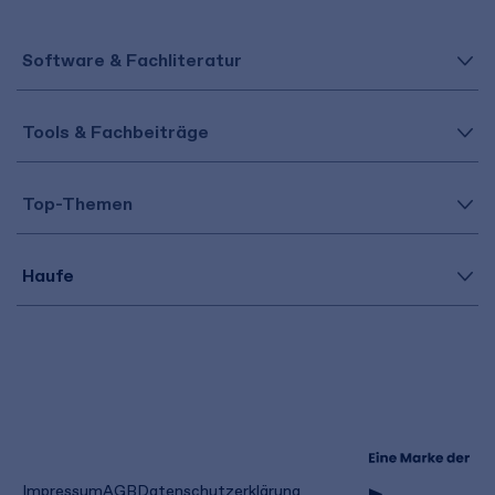
Software & Fachliteratur
Tools & Fachbeiträge
Top-Themen
Haufe
(öffnet
Impressum
AGB
Datenschutzerklärung