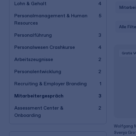
Lohn & Gehalt
4
Mitarbe
Personalmanagement & Human
5
Resources
Alle Filt
Personalführung
3
Personalwesen Crashkurse
4
Gratis 
Arbeitszeugnisse
2
Personalentwicklung
2
Recruiting & Employer Branding
1
Mitarbeitergespräch
3
Assessment Center &
2
Onboarding
Wolfgang 
Svenja Gro