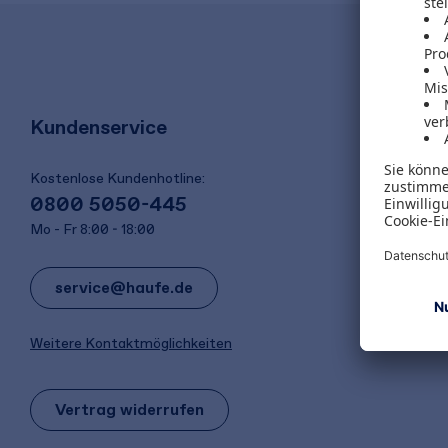
Kundenservice
Kostenlose Kundenhotline:
0800 5050-445
Mo - Fr 8:00 - 18:00
service@haufe.de
Weitere Kontaktmöglichkeiten
Vertrag widerrufen