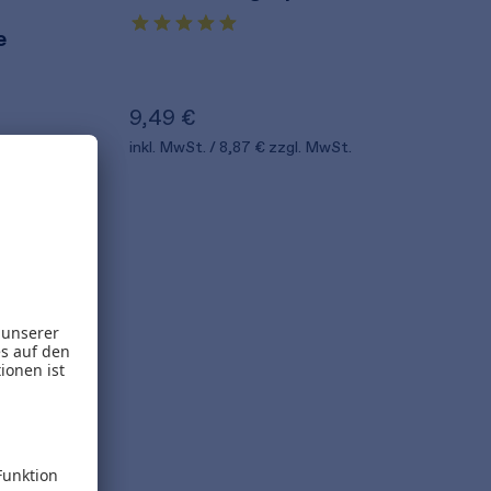
e
9,49 €
t.
inkl. MwSt.
8,87 €
zzgl. MwSt.
eladen