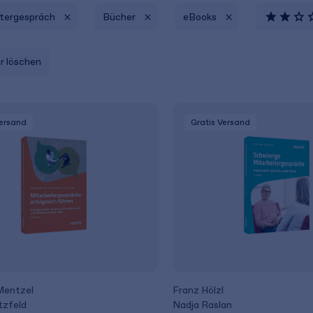
itergespräch
Bücher
eBooks
er löschen
Versand
Gratis Versand
Mentzel
Franz Hölzl
tzfeld
Nadja Raslan