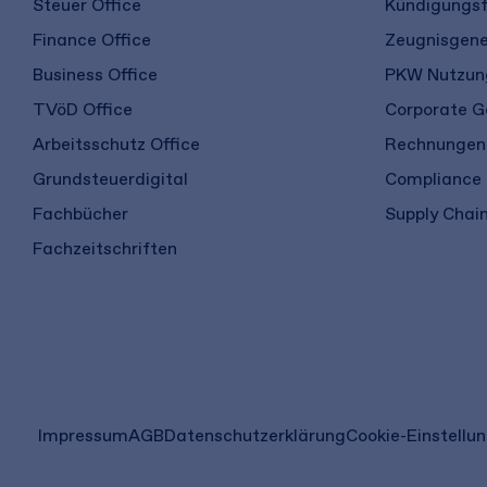
Steuer Office
Kündigungsf
Finance Office
Zeugnisgene
Business Office
PKW Nutzung
TVöD Office
Corporate G
Arbeitsschutz Office
Rechnungen 
Grundsteuerdigital
Compliance
Fachbücher
Supply Chain
Fachzeitschriften
(öffnet
Impressum
AGB
Datenschutzerklärung
Cookie-Einstellu
in
einem
neuen