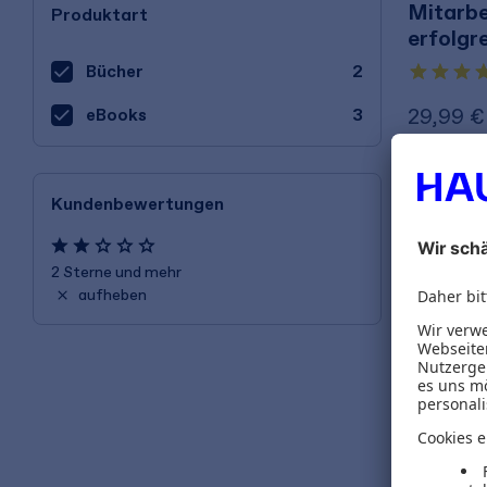
Mitarbe
Produktart
erfolgr
Bücher
2
29,99 €
eBooks
3
inkl. MwSt.
Kundenbewertungen
2 Sterne und mehr
aufheben