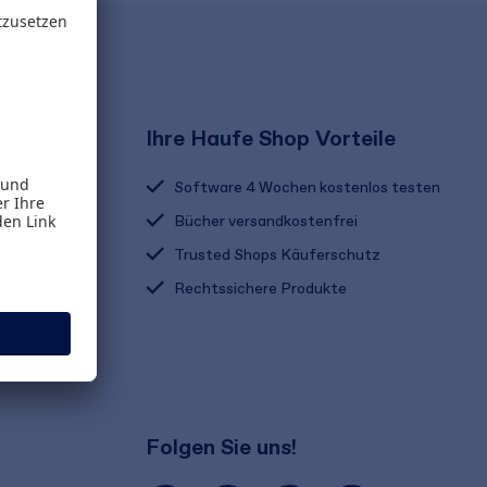
Ihre Haufe Shop Vorteile
Software 4 Wochen kostenlos testen
Bücher versandkostenfrei
Trusted Shops Käuferschutz
Rechtssichere Produkte
Folgen Sie uns!