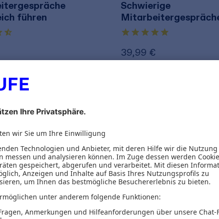
itergespräche
Schwierige
eich führen
Mitarbeitergespräch
39,99 €
28,03 €
zzgl. MwSt.
inkl. MwSt.
37,37 €
zzgl. MwS
3
von 3 Produkten g