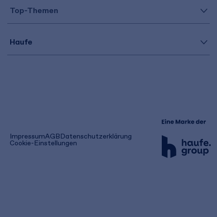
Top-Themen
Haufe
(öffnet
Impressum
AGB
Datenschutzerklärung
in
Cookie-Einstellungen
einem
neuen
Tab)