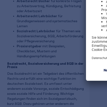
Arbeitsrecht Bücher
für konkrete Fragen
zu Arbeitsvertrag, Kündigung, Befristung
Sascha He
oder Arbeitszeit
Die Kün
Arbeitsrecht Lehrbücher
für
Grundlagenwissen und systematisches
Lernen
Sozialrecht Lehrbücher
für Themen wie
Sozialversicherung, SGB, Arbeitsförderung
49,99 €
oder Pflegeversicherung
inkl. MwSt.
Praxisratgeber
mit Beispielen,
Checklisten, Mustern und
Handlungsempfehlungen
Sozialrecht, Sozialversicherung und SGB in der
Gratis 
Praxis
Das Sozialrecht ist ein Teilgebiet des öffentlichen
Rechts und erfüllt eine wichtige Funktion im
deutschen Sozialstaat. Es umfasst unter
anderem soziale Vorsorge, soziale Entschädigung
sowie soziale Hilfe und Förderung. Wichtige
Regelungen finden sich im Sozialgesetzbuch,
kurz SGB. Dazu gehören unter anderem die