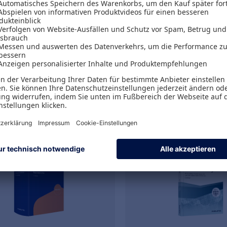
rms
Alexander Christ
digung
Crashkurs Arbeitsrec
Führungskräfte
39,99 €
46,72 €
zzgl. MwSt.
inkl. MwSt.
37,37 €
zzgl. MwS
Versand
Gratis Versand