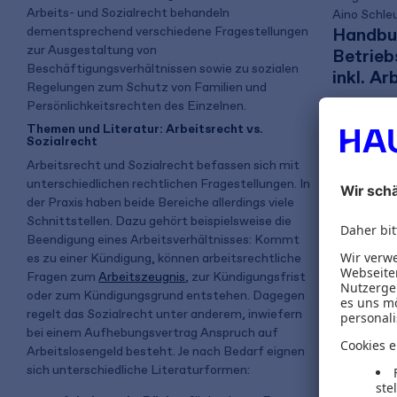
Arbeits- und Sozialrecht behandeln
Aino Schle
dementsprechend verschiedene Fragestellungen
Handbu
zur Ausgestaltung von
Betrieb
Beschäftigungsverhältnissen sowie zu sozialen
inkl. Ar
Regelungen zum Schutz von Familien und
Persönlichkeitsrechten des Einzelnen.
Themen und Literatur: Arbeitsrecht vs.
99,00 
Sozialrecht
inkl. MwSt.
Arbeitsrecht und Sozialrecht befassen sich mit
unterschiedlichen rechtlichen Fragestellungen. In
der Praxis haben beide Bereiche allerdings viele
Schnittstellen. Dazu gehört beispielsweise die
Gratis 
Beendigung eines Arbeitsverhältnisses: Kommt
es zu einer Kündigung, können arbeitsrechtliche
Fragen zum
Arbeitszeugnis
, zur Kündigungsfrist
oder zum Kündigungsgrund entstehen. Dagegen
regelt das Sozialrecht unter anderem, inwiefern
bei einem Aufhebungsvertrag Anspruch auf
Arbeitslosengeld besteht. Je nach Bedarf eignen
sich unterschiedliche Literaturformen: