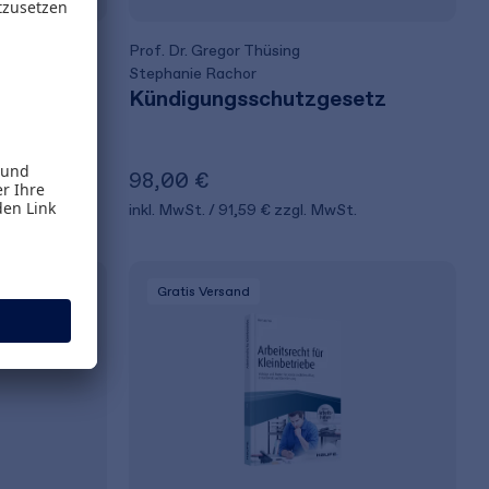
Prof. Dr. Gregor Thüsing
ht für
Stephanie Rachor
Kündigungsschutzgesetz
98,00 €
t.
inkl. MwSt.
91,59 €
zzgl. MwSt.
Gratis Versand