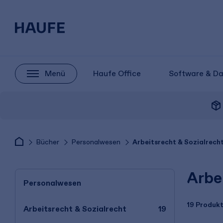
Menü
Haufe Office
Software & D
package_2
Bücher
Personalwesen
Arbeitsrecht & Sozialrech
Arbe
Personalwesen
19 Produk
Arbeitsrecht & Sozialrecht
19