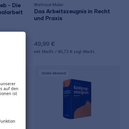
eb - Die
Waltraud Müller
Das Arbeitszeugnis in Recht
alarbeit
und Praxis
49,99 €
t.
inkl. MwSt.
46,72 €
zzgl. MwSt.
Gratis Versand