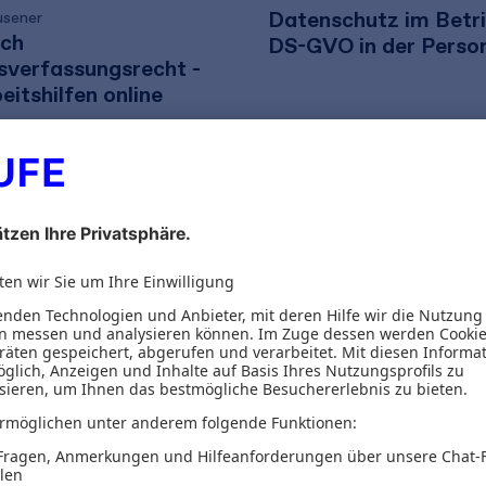
Datenschutz im Betri
usener
ch
DS-GVO in der Person
sverfassungsrecht -
beitshilfen online
€
44,95 €
92,52 €
zzgl. MwSt.
inkl. MwSt.
42,01 €
zzgl. MwS
Versand
Gratis Versand