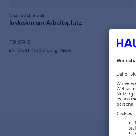
Nadine Schönwald
Inklusion am Arbeitsplatz
39,99 €
inkl. MwSt.
37,37 €
zzgl. MwSt.