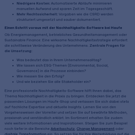
Niedrigere Kosten:
Automatisierte Abläufe minimieren
manuellen Aufwand und sparen Zeit im Tagesgeschäft.
Mehr Rechtssicherheit:
Vorgaben wie die CSRD werden
strukturiert umgesetzt und sauber dokumentiert.
Einen Schritt voraus mit der Nachhaltigkeits-Software bei Haufe
Ob Energiemanagement, betriebliches Gesundheitsmanagement oder
Sustainable Finance: Eine wirksame Nachhaltigkeitsstrategie erfordert
die schrittweise Veränderung des Unternehmens.
Zentrale Fragen für
die Umsetzung:
Was bedeutet das in Ihrem Unternehmensalltag?
Wie lassen sich ESG-Themen (Environmental, Social,
Governance) in die Prozesse einbinden?
Wie messen Sie den Erfolg?
Und wie beziehen Sie alle Stakeholder ein?
Eine professionelle Nachhaltigkeits-Software hilft Ihnen dabei, das
Thema Nachhaltigkeit in die Praxis zu bringen. Entdecken Sie jetzt die
passenden Lösungen im Haufe-Shop und verlassen Sie sich dabei stets
auf fachliche Expertise und aktuelle Insights. Lernen Sie von den
Vorgehensweisen der Vorreiter und setzen Sie auf bewährte Methoden,
praxisnah und verständlich erklärt. Im Sortiment erhalten Sie zudem
viele weitere Informationen und Inspirationen. Steigen Sie zum Beispiel
noch tiefer in die Bereiche
Arbeitsschutz
,
Change Management
oder
digitale Transformation
ein. So setzen Sie für Ihre Weiterbildung auf die