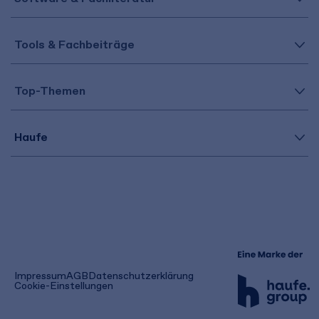
Tools & Fachbeiträge
Top-Themen
Haufe
(öffnet
Impressum
AGB
Datenschutzerklärung
in
Cookie-Einstellungen
einem
neuen
Tab)