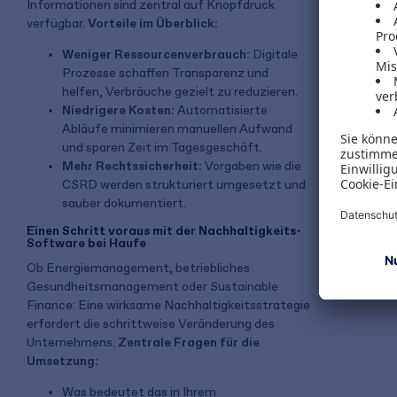
Informationen sind zentral auf Knopfdruck
verfügbar.
Vorteile im Überblick:
Weniger Ressourcenverbrauch:
Digitale
Prozesse schaffen Transparenz und
helfen, Verbräuche gezielt zu reduzieren.
Niedrigere Kosten:
Automatisierte
Abläufe minimieren manuellen Aufwand
und sparen Zeit im Tagesgeschäft.
Mehr Rechtssicherheit:
Vorgaben wie die
CSRD werden strukturiert umgesetzt und
sauber dokumentiert.
Einen Schritt voraus mit der Nachhaltigkeits-
Software bei Haufe
Ob Energiemanagement, betriebliches
Gesundheitsmanagement oder Sustainable
Finance: Eine wirksame Nachhaltigkeitsstrategie
erfordert die schrittweise Veränderung des
Unternehmens.
Zentrale Fragen für die
Umsetzung:
Was bedeutet das in Ihrem