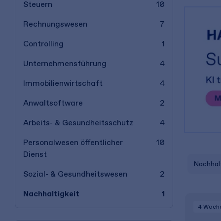
Steuern
10
Rechnungswesen
7
Controlling
1
Unternehmensführung
4
Immobilienwirtschaft
4
Anwaltsoftware
2
Arbeits- & Gesundheitsschutz
4
Personalwesen öffentlicher
10
Dienst
Nachhalt
Sozial- & Gesundheitswesen
2
Nachhaltigkeit
1
4 Woch