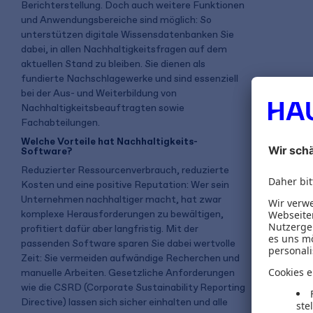
Berichterstellung. Doch auch weitere Funktionen
und Anwendungsbereiche sind möglich: So
unterstützen digitale Wissensdatenbanken Sie
dabei, in allen Nachhaltigkeitsfragen auf dem
aktuellen Stand zu bleiben. Sie dienen als
fundierte Nachschlagewerke und sind essenziell
bei der Aus- und Weiterbildung von
Nachhaltigkeitsbeauftragten sowie
Fachabteilungen.
Welche Vorteile hat Nachhaltigkeits-
Software?
Reduzierter Ressourcenverbrauch, reduzierte
Kosten und eine positive Reputation: Wer sein
Unternehmen nachhaltiger macht, hat zwar
komplexe Herausforderungen zu bewältigen,
profitiert dafür aber langfristig. Mit der
passenden Software sparen Sie dabei wertvolle
Zeit: Sie vermeiden aufwändige Recherchen und
manuelle Arbeiten. Gesetzliche Anforderungen
wie die CSRD (Corporate Sustainability Reporting
Directive) lassen sich sicher einhalten und alle