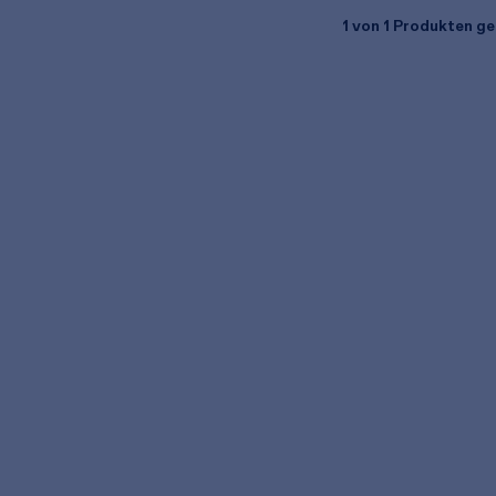
1
von 1 Produkten ge