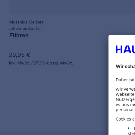
Matthias Meifert
Johannes Sattler
Führen
29,95 €
inkl. MwSt.
27,99 €
zzgl. MwSt.