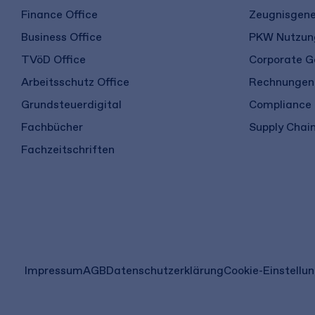
Finance Office
Zeugnisgene
Business Office
PKW Nutzung
TVöD Office
Corporate G
Arbeitsschutz Office
Rechnungen 
Grundsteuerdigital
Compliance
Fachbücher
Supply Chain
Fachzeitschriften
(öffnet
Impressum
AGB
Datenschutzerklärung
Cookie-Einstellu
in
einem
neuen
Tab)