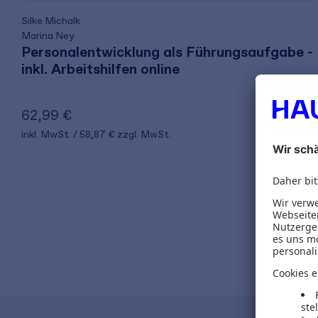
Silke Michalk
Marina Ney
Personalentwicklung als Führungsaufgabe -
inkl. Arbeitshilfen online
62,99 €
inkl. MwSt.
58,87 €
zzgl. MwSt.