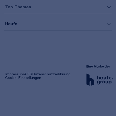
Top-Themen
Haufe
(öffnet
Impressum
AGB
Datenschutzerklärung
in
Cookie-Einstellungen
einem
neuen
Tab)