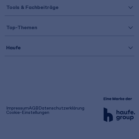
Tools & Fachbeiträge
Top-Themen
Haufe
(öffnet
Impressum
AGB
Datenschutzerklärung
in
Cookie-Einstellungen
einem
neuen
Tab)