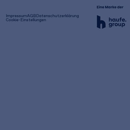
(öffnet
Impressum
AGB
Datenschutzerklärung
in
Cookie-Einstellungen
einem
neuen
Tab)