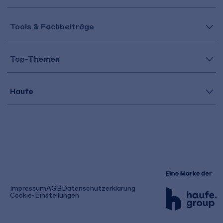
Tools & Fachbeiträge
Top-Themen
Haufe
(öffnet
Impressum
AGB
Datenschutzerklärung
in
Cookie-Einstellungen
einem
neuen
Tab)