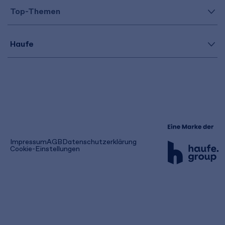
Top-Themen
Haufe
(öffnet
Impressum
AGB
Datenschutzerklärung
in
Cookie-Einstellungen
einem
neuen
Tab)