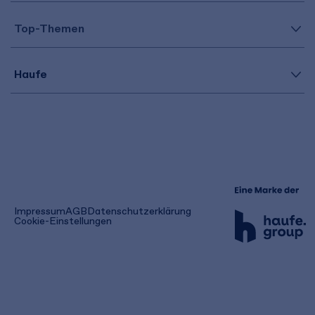
Top-Themen
Haufe
(öffnet
Impressum
AGB
Datenschutzerklärung
in
Cookie-Einstellungen
einem
neuen
Tab)