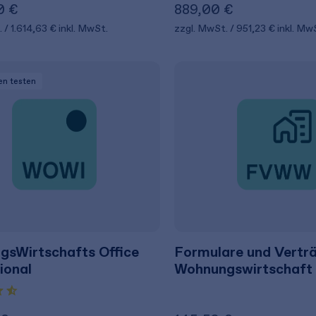
0 €
889,00 €
.
1.614,63 €
inkl. MwSt.
zzgl. MwSt.
951,23 €
inkl. Mw
en
testen
sWirtschafts Office
Formulare und Verträ
ional
Wohnungswirtschaft