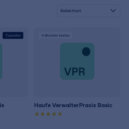
Topseller
4 Wochen
testen
is
Haufe VerwalterPraxis Basic