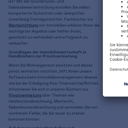
ist? Mit der Grundstücks- und
Gebäudewertermittlung erstellen Sie selbst
kompetente Gutachten oder überprüfen
zuverlässig Fremdgutachten. Fachbücher zur
Wertermittlung
von Immobilien erklären Ihnen die
wichtigsten Aspekte oder helfen Ihnen,
geschickt zu verhandeln und erfolgreich zu
verkaufen.
Grundlagen der Immobilienwirtschaft in
Handbüchern zur Privatvermietung
Wenn Sie Wohneigentum besitzen und dieses
privat vermieten möchten, hilft Ihnen unsere
Software beim Immobilienmanagement ebenso
wie bei der Erledigung Ihrer Finanzamtspflichten.
Informieren Sie sich in unseren Büchern zur
Privatvermietung
über Themen wie
Heizkostenabrechnung, Mietrecht,
Nebenkostenabrechnung und vermeiden Sie von
vornherein Fehler, die Sie teuer zu stehen
kommen können.