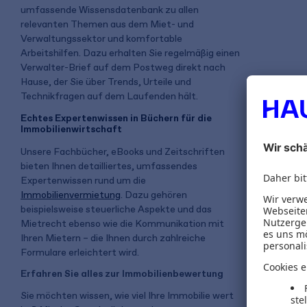
umfassende Wissensdatenbank zu allen
relevanten Themen aus dem Miet- und
Verwaltungssektor und komfortable
Arbeitshilfen. Dazu erhalten Sie regelmäßig einen
Verwalter-Brief auf dem Postweg direkt nach
Hause, der Sie über Trends, Urteile und
Technikfragen auf dem Laufenden hält.
Echtes Expertenwissen in Büchern für die
Immobilienwirtschaft
Unsere Fachbücher, eBooks und Zeitschriften
bieten Ihnen detailliertes, umfassendes
Expertenwissen rund um die
Immobilienvermietung
. Dazu gehören
beispielsweise steuerliche Aspekte und das
Mietrecht ebenso wie die Kommunikation mit
Ihren Mietern – die Ihnen durch zahlreiche
Formulare erleichtert wird.
Erfahren Sie alles zur Immobilienbewertung
Sie möchten wissen, wie viel Ihre Immobilie wert