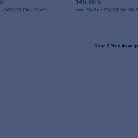
 €
145,50 €
.
1.036,83 €
inkl. MwSt.
zzgl. MwSt.
173,15 €
inkl. MwS
5
von 5 Produkten g