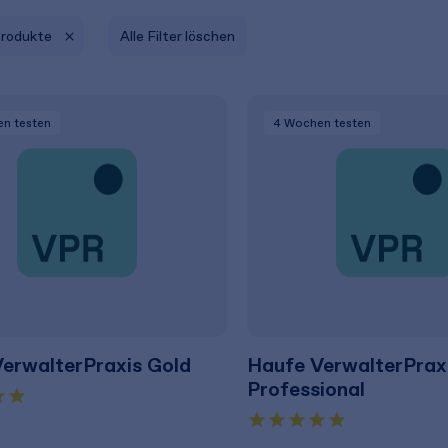
Produkte
Alle Filter löschen
en
testen
4 Wochen
testen
erwalterPraxis Gold
Haufe VerwalterPrax
Professional