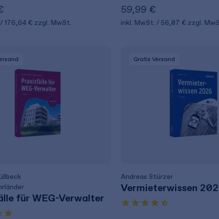
€
59,99 €
176,64 €
zzgl. MwSt.
inkl. MwSt.
56,07 €
zzgl. MwS
Versand
Gratis Versand
llbeck
Andreas Stürzer
Vermieterwissen 20
hrländer
älle für WEG-Verwalter