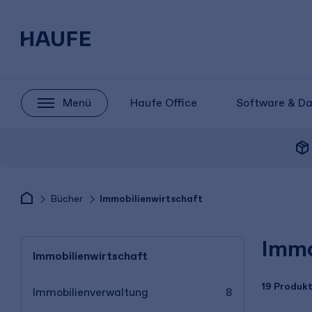
Menü
Haufe Office
Software & D
package_2
Bücher
Immobilienwirtschaft
Immo
Immobilienwirtschaft
19 Produk
Immobilienverwaltung
8