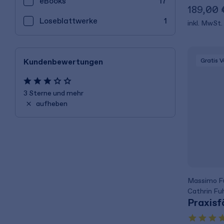
eBooks
17
189,00 
Lose­blatt­werke
1
inkl. MwSt.
Kundenbewertungen
Gratis 
3 Sterne und mehr
aufheben
Massimo Fü
Cathrin Fu
Praxisf