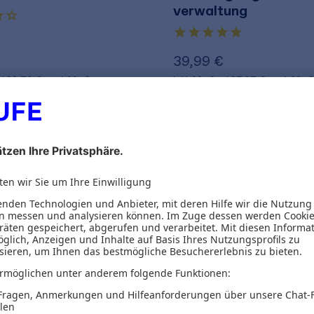
verwaltung
€
39,99 €
32,70 €
zzgl. MwSt.
inkl. MwSt.
37,37 €
zzgl. MwS
Versand
Gratis Versand
Metzger
Helmut Geyer