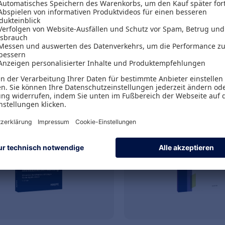
ren-Handbuch
Johannes F. Müller
Crashkurs
Immobilienwirtschaf
€
34,99 €
42,01 €
zzgl. MwSt.
inkl. MwSt.
32,70 €
zzgl. MwS
Versand
Gratis Versand