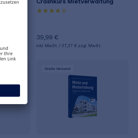
Crashkurs Mietverwaltung
t
39,99 €
t.
inkl. MwSt.
37,37 €
zzgl. MwSt.
Gratis Versand