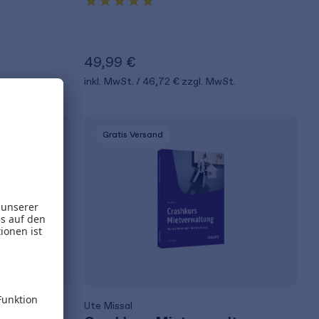
49,99 €
t.
inkl. MwSt.
46,72 €
zzgl. MwSt.
Gratis Versand
Ute Missal