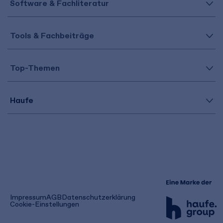
Software & Fachliteratur
Tools & Fachbeiträge
Top-Themen
Haufe
(öffnet
Impressum
AGB
Datenschutzerklärung
in
Cookie-Einstellungen
einem
neuen