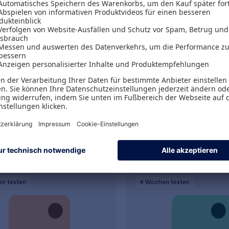
usiness Office Gold
Haufe Finance Offic
0 €
1.838,00 €
.
3.314,86 €
inkl. MwSt.
zzgl. MwSt.
1.966,66 €
inkl. 
en
testen
4 Wochen
testen