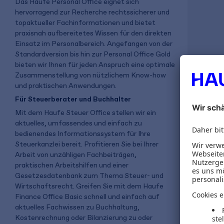
Das Haufe Personal Office eignet sich
hervorragend zur Recherche rechtssicherer und
topaktueller Fachinformationen und bietet
praxisnah aufbereitetes Wissen für den direkten
Einsatz im Personalbereich. Angefangen von der
Standardversion bis hin zur Personal Office Gold
bieten wir Ihnen für jeden Anspruch eine optimale
Zusammenstellung von nützlichem Know-how
Haufe F
und praktischen Anwendungen.
Für Steuerberater und Buchhalter
Mit dem Haufe Steuer Office stellen wir ein
aktuelles, umfassendes und einfach zu
2.618,0
bedienendes Informationssystem für Ihre
Steuerkanzlei bereit. Profitieren Sie bei Ihrer
zzgl. MwSt
Arbeit von unzähligen Fachbeiträgen,
praktischen Arbeitshilfen und einer
Gesetzesdatenbank zum Thema Steuer- und
4 Woch
Wirtschaftsrecht. Greifen Sie mit dem Haufe
Finance Office Basic schnell und einfach auf
aktuelles Fachwissen zu Buchhaltung,
Kostenrechnung oder Bilanzierung zu oder