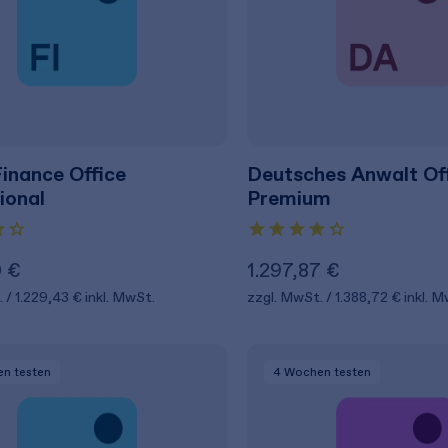
inance Office
Deutsches Anwalt Of
ional
Premium
0 €
1.297,87 €
.
1.229,43 €
inkl. MwSt.
zzgl. MwSt.
1.388,72 €
inkl. 
en
testen
4 Wochen
testen