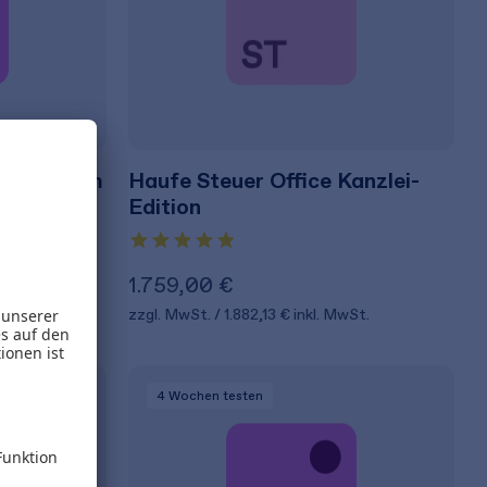
ce Premium
Haufe Steuer Office Kanzlei-
Edition
1.759,00 €
wSt.
zzgl. MwSt.
1.882,13 €
inkl. MwSt.
Topseller
4 Wochen
testen