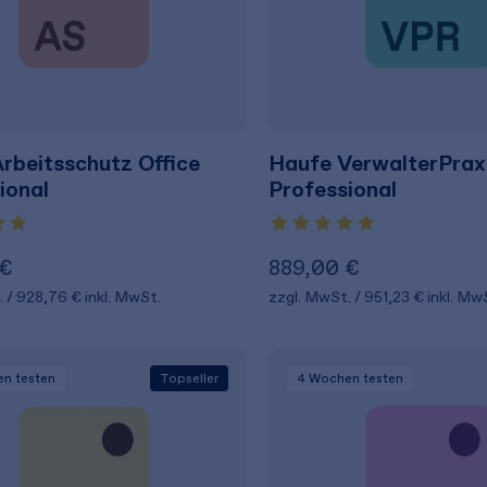
rbeitsschutz Office
Haufe VerwalterPrax
ional
Professional
 €
889,00 €
.
928,76 €
inkl. MwSt.
zzgl. MwSt.
951,23 €
inkl. Mw
en
testen
Topseller
4 Wochen
testen