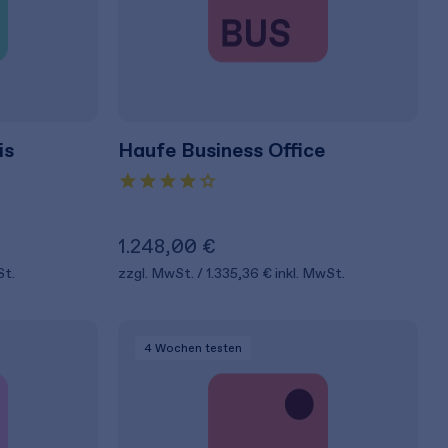
is
Haufe Business Office
1.248,00 €
St.
zzgl. MwSt.
1.335,36 €
inkl. MwSt.
4 Wochen
testen