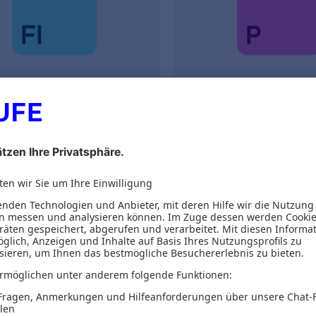
inance Office Platin
Haufe Personal Offi
0 €
1.749,00 €
.
2.801,26 €
inkl. MwSt.
zzgl. MwSt.
1.871,43 €
inkl. M
en
testen
Topseller
4 Wochen
testen