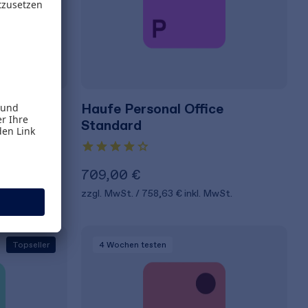
e Premium
Haufe Personal Office
Standard
709,00 €
MwSt.
zzgl. MwSt.
758,63 €
inkl. MwSt.
Topseller
4 Wochen
testen