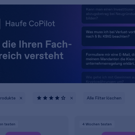
Produkte
Alle Filter löschen
en
testen
4 Wochen
testen