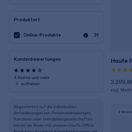
Produktart
Online-Produkte
31
Kundenbewertungen
Haufe P
4 Sterne und mehr
3.299,0
aufheben
zzgl. MwSt
Abgestimmt auf die individuellen
4 Woch
Anforderungen von Personalabteilungen,
Kanzleien oder Immobiliengesellschaften
bieten wir Ihnen mit unseren Haufe Office
Produkten fundierte Komplettlösungen, die