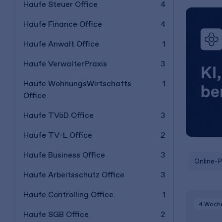
Haufe Steuer Office
4
Haufe Finance Office
4
Haufe Anwalt Office
1
Haufe VerwalterPraxis
3
Haufe WohnungsWirtschafts
1
Office
Haufe TVöD Office
3
Haufe TV-L Office
2
Haufe Business Office
3
Online-
Haufe Arbeitsschutz Office
3
Haufe Controlling Office
1
4 Woch
Haufe SGB Office
2