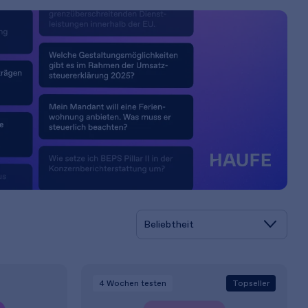
4 Wochen
testen
Topseller