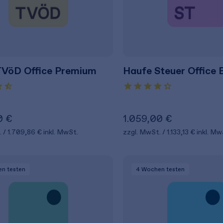
TVöD Office Premium
Haufe Steuer Office 
0 €
1.059,00 €
.
1.709,86 €
inkl. MwSt.
zzgl. MwSt.
1.133,13 €
inkl. Mw
en
testen
4 Wochen
testen