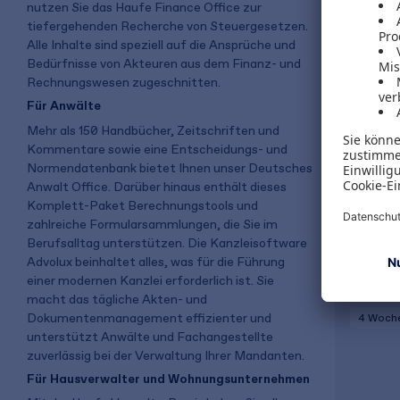
nutzen Sie das Haufe Finance Office zur
tiefergehenden Recherche von Steuergesetzen.
Alle Inhalte sind speziell auf die Ansprüche und
Bedürfnisse von Akteuren aus dem Finanz- und
Rechnungswesen zugeschnitten.
Für Anwälte
Mehr als 150 Handbücher, Zeitschriften und
Haufe B
Kommentare sowie eine Entscheidungs- und
Normendatenbank bietet Ihnen unser Deutsches
Anwalt Office. Darüber hinaus enthält dieses
Komplett-Paket Berechnungstools und
3.098,0
zahlreiche Formularsammlungen, die Sie im
Berufsalltag unterstützen. Die Kanzleisoftware
zzgl. MwSt
Advolux beinhaltet alles, was für die Führung
einer modernen Kanzlei erforderlich ist. Sie
macht das tägliche Akten- und
Dokumentenmanagement effizienter und
4 Woch
unterstützt Anwälte und Fachangestellte
zuverlässig bei der Verwaltung Ihrer Mandanten.
Für Hausverwalter und Wohnungsunternehmen