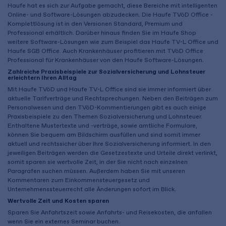
Haufe hat es sich zur Aufgabe gemacht, diese Bereiche mit intelligenten
Online- und Software-Lösungen abzudecken. Die Haufe TVöD Office -
Komplettlösung ist in den Versionen Standard, Premium und
Professional erhältlich. Darüber hinaus finden Sie im Haufe Shop
weitere Software-Lösungen wie zum Beispiel das Haufe TV-L Office und
Haufe SGB Office. Auch Krankenhäuser profitieren mit TVöD Office
Professional für Krankenhäuser von den Haufe Software-Lösungen.
Zahlreiche Praxisbeispiele zur Sozialversicherung und Lohnsteuer
erleichtern Ihren Alltag
Mit Haufe TVöD und Haufe TV-L Office sind sie immer informiert über
aktuelle Tarifverträge und Rechtsprechungen. Neben den Beiträgen zum
Personalwesen und den TVöD-Kommentierungen gibt es auch einige
Praxisbeispiele zu den Themen Sozialversicherung und Lohnsteuer.
Enthaltene Mustertexte und -verträge, sowie amtliche Formulare,
können Sie bequem am Bildschirm ausfüllen und sind somit immer
aktuell und rechtssicher über Ihre Sozialversicherung informiert. In den
jeweiligen Beiträgen werden die Gesetzestexte und Urteile direkt verlinkt,
somit sparen sie wertvolle Zeit, in der Sie nicht nach einzelnen
Paragrafen suchen müssen. Außerdem haben Sie mit unseren
Kommentaren zum Einkommensteuergesetz und
Unternehmenssteuerrecht alle Änderungen sofort im Blick.
Wertvolle Zeit und Kosten sparen
Sparen Sie Anfahrtszeit sowie Anfahrts- und Reisekosten, die anfallen
wenn Sie ein externes Seminar buchen.